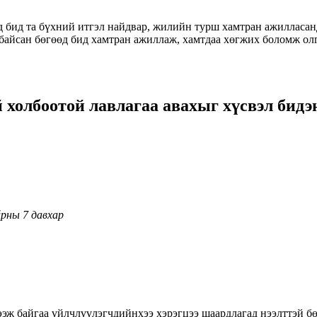
д бид та бүхний итгэл найдвар, жилийн турш хамтран ажилласан
байсан бөгөөд бид хамтран ажиллаж, хамтдаа хөгжих боломж олго
холбоотой лавлагаа авахыг хүсвэл бидэн 
йрны 7 давхар
лээж байгаа үйлчлүүлэгчдийнхээ хэрэгцээ шаардлагад нээлттэй 