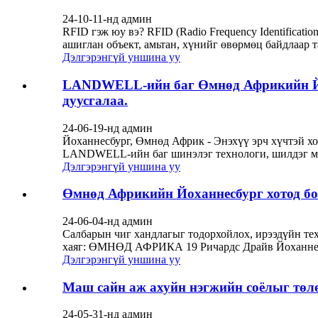
24-10-11-нд админ
RFID гэж юу вэ? RFID (Radio Frequency Identificat
ашиглан объект, амьтан, хүнийг өвөрмөц байдлаар т
Дэлгэрэнгүй уншина уу
LANDWELL-ийн баг Өмнөд Африкийн Йох
дуусгалаа.
24-06-19-нд админ
Йоханнесбург, Өмнөд Африк - Энэхүү эрч хүчтэй хо
LANDWELL-ийн баг шинэлэг технологи, шилдэг мэргэ
Дэлгэрэнгүй уншина уу
Өмнөд Африкийн Йоханнесбург хотод бо
24-06-04-нд админ
Салбарын чиг хандлагыг тодорхойлох, ирээдүйн техн
хаяг: ӨМНӨД АФРИКА 19 Ричардс Драйв Йоханнесб
Дэлгэрэнгүй уншина уу
Маш сайн аж ахуйн нэгжийн соёлыг төл
24-05-31-нд админ