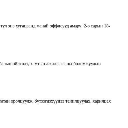
ул энэ хугацаанд манай оффисууд амарч, 2-р сарын 18-
салбарын ойлголт, хамтын ажиллагааны боломжуудын
атан оролцуулж, бүтээгдэхүүнээ танилцуулах, харилцах