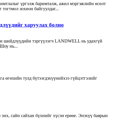
римтлалыг үргэлж баримталж, ажил мэргэжлийн өсөлт
 тогтмол зохион байгуулдаг...
длүүдийг харуулах болно
гийн шийдлүүдийн тэргүүлэгч LANDWELL нь удахгүй
Шоу нь...
га өгөхийн тулд бүтээгдэхүүнийхээ гүйцэтгэлийг
 энх, сайн сайхан бүхнийг хүсэн ерөөе. Энэхүү баярын