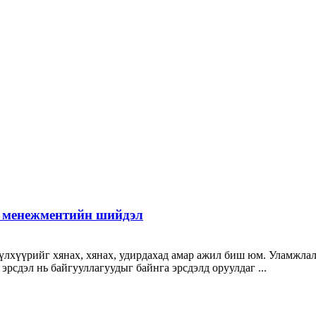
 менежментийн шийдэл
түлхүүрийг хянах, хянах, удирдахад амар ажил биш юм. Уламжла
 эрсдэл нь байгууллагуудыг байнга эрсдэлд оруулдаг ...