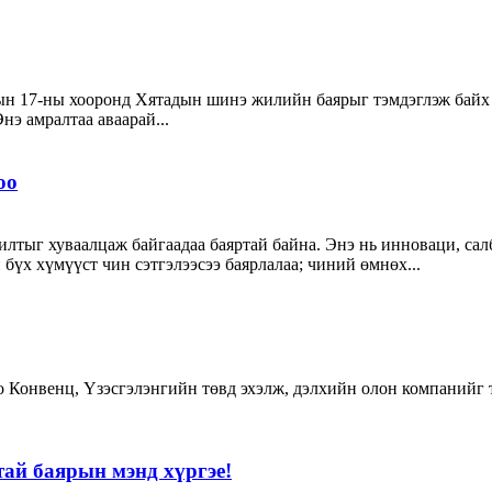
ын 17-ны хооронд Хятадын шинэ жилийн баярыг тэмдэглэж байх т
нэ амралтаа аваарай...
оо
жилтыг хуваалцаж байгаадаа баяртай байна. Энэ нь инноваци, 
бүх хүмүүст чин сэтгэлээсээ баярлалаа; чиний өмнөх...
 Конвенц, Үзэсгэлэнгийн төвд эхэлж, дэлхийн олон компанийг т
тай баярын мэнд хүргэе!