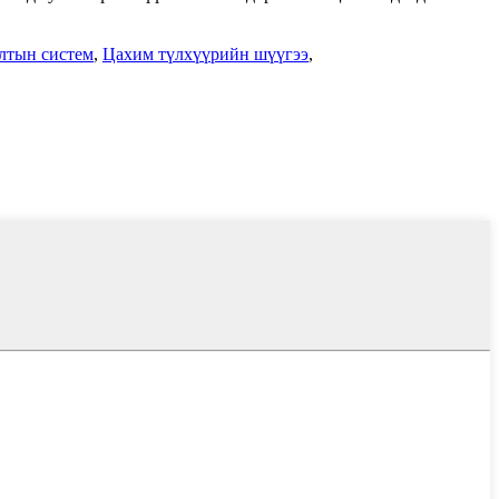
лтын систем
,
Цахим түлхүүрийн шүүгээ
,