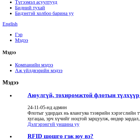
Түгээмэл асуултууд
Бидний тухай
Бидэнтэй холбоо барина уу
English
Гэр
Мэдээ
Мэдээ
Компанийн мэдээ
Аж үйлдвэрийн мэдээ
Мэдээ
Аюулгүй, тохиромжтой флотын түлхүүр
24-11-05-нд админ
Флотыг удирдах нь ялангуяа тээврийн хэрэгслийн 
хугацаа, эрч хүчийг ноцтой зарцуулж, өндөр зардал,
Дэлгэрэнгүй уншина уу
RFID шошго гэж юу вэ?