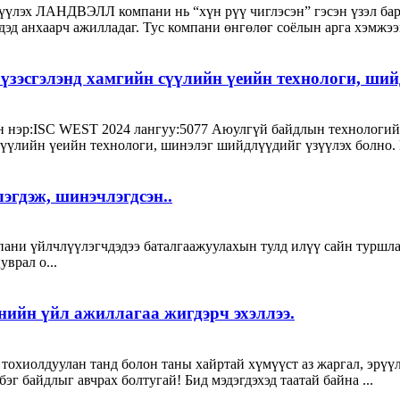
дүүлэх ЛАНДВЭЛЛ компани нь “хүн рүү чиглэсэн” гэсэн үзэл ба
эд анхаарч ажилладаг. Тус компани өнгөлөг соёлын арга хэмжээг
сгэлэнд хамгийн сүүлийн үеийн технологи, ший
гийн нэр:ISC WEST 2024 лангуу:5077 Аюулгүй байдлын техноло
 сүүлийн үеийн технологи, шинэлэг шийдлүүдийг үзүүлэх болно. 
эгдэж, шинэчлэгдсэн..
ани үйлчлүүлэгчдэдээ баталгаажуулахын тулд илүү сайн туршла
врал o...
ийн үйл ажиллагаа жигдэрч эхэллээ.
тохиолдуулан танд болон таны хайртай хүмүүст аз жаргал, эрүүл
бэг байдлыг авчрах болтугай! Бид мэдэгдэхэд таатай байна ...