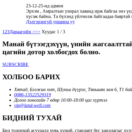
23-12-25-нд админ
Эрхэм , Амралтын улирал хаяанд ирж байгаа энэ үе
хүсэж байна. Та бүхэнд үйлчилж байгаадаа баяртай 
Дэлгэрэнгүй уншина уу
1
2
3
Дараагийн >
>>
Хуудас 1 / 3
Манай бүтээгдэхүүн, үнийн жагсаалттай 
цагийн дотор холбогдох болно.
SUBSCRIBE
ХОЛБОО БАРИХ
Хятад, Бээжин хот, Шуньи дүүрэг, Тяньшян зам 6, Т1 ба
0086-13522529319
Долоо хоногийн 7 өдөр 10:00-18:00 цаг хүртэл
vip@land-well.com
БИДНИЙ ТУХАЙ
Бид тодорхой асуудалд хувь хүний, стандарт бус хандлагыг хү