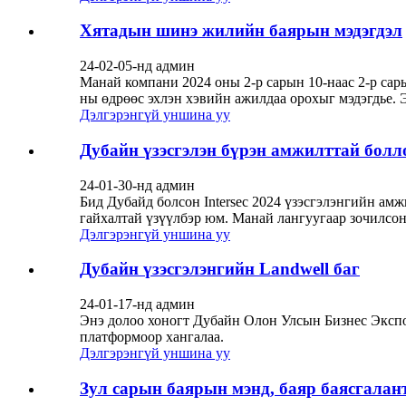
Хятадын шинэ жилийн баярын мэдэгдэл
24-02-05-нд админ
Манай компани 2024 оны 2-р сарын 10-наас 2-р сар
ны өдрөөс эхлэн хэвийн ажилдаа орохыг мэдэгдье. Э
Дэлгэрэнгүй уншина уу
Дубайн үзэсгэлэн бүрэн амжилттай болл
24-01-30-нд админ
Бид Дубайд болсон Intersec 2024 үзэсгэлэнгийн ам
гайхалтай үзүүлбэр юм. Манай лангуугаар зочилсон 
Дэлгэрэнгүй уншина уу
Дубайн үзэсгэлэнгийн Landwell баг
24-01-17-нд админ
Энэ долоо хоногт Дубайн Олон Улсын Бизнес Экспо
платформоор хангалаа.
Дэлгэрэнгүй уншина уу
Зул сарын баярын мэнд, баяр баясгалан