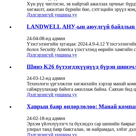
Хүн рүү чиглэсэн, эв найртай ажиллах орчныг бүр
хөгжилт, ажилтан бүрийн бие, сэтгэцийн эрүүл мэнд
Дэлгэрэнгүй уншина уу
LANDWELL АНУ-ын аюулгүй байдлын үзэ
24-04-08-нд админ
Үзэсгэлэнгийн хугацаа: 2024.4.9-4.12 Үзэсгэлэн
болох Security America үзэсгэлэнд өөрийн хамгийн
Дэлгэрэнгүй уншина уу
Шинэ K26 бүтээгдэхүүнүүд бүрэн шинэчл
24-03-12-нд админ
Технологи үргэлжлэн хөгжихийн хэрээр манай комп
сайжруулахаар байнга ажиллаж байна. Саяхан бид цу
Дэлгэрэнгүй уншина уу
Хаврын баяр өндөрлөлөө: Манай компан
24-02-18-нд админ
Эрхэм үйлчлүүлэгч та бүхэндээ сар шинийн баярыг 
улирал танд баяр баясгалан, эв найрамдал, элбэг дэл
Дэлгэрэнгүй уншина уу