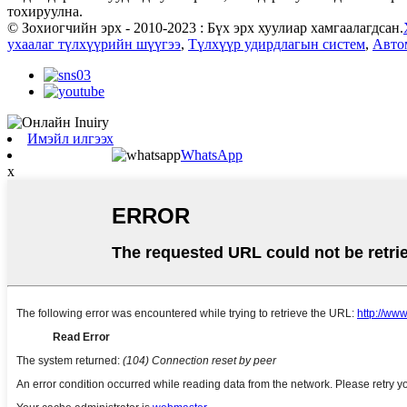
тохируулна.
© Зохиогчийн эрх - 2010-2023 : Бүх эрх хуулиар хамгаалагдсан.
ухаалаг түлхүүрийн шүүгээ
,
Түлхүүр удирдлагын систем
,
Авто
Имэйл илгээх
WhatsApp
x