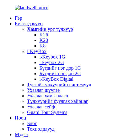
Гэр
Бүтээгдэхүүн
Хамгийн урт түлхүүр
K26
K20
K8
i-KeyBox
i-Keybox 1G
i-keybox 2G
Бүгдийг нэг дор 1G
Бүгдийг нэг дор 2G
i-KeyBox Digital
Тусгай түлхүүрийн системүүд
Ухаалаг шүүгээ
Ухаалаг хамгаалагч
Түлхүүрийг буулгах хайрцаг
Ухаалаг сейф
Guard Tour Systems
Нөөц
Блог
Тохиолдлууд
Мэдээ