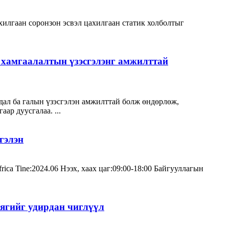
ахилгаан соронзон эсвэл цахилгаан статик холболтыг
хамгаалалтын үзэсгэлэнг амжилттай
дал ба галын үзэсгэлэн амжилттай болж өндөрлөж,
р дуусгалаа. ...
гэлэн
ca Tine:2024.06 Нээх, хаах цаг:09:00-18:00 Байгууллагын
ягийг удирдан чиглүүл