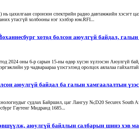
ion) нь цахилгаан соронзон спектрийн радио давтамжийн хэсэгт ц
аних утасгүй холбооны нэг хэлбэр юм.RFI...
аннесбург хотод болсон аюулгүй байдал, галын 
тод 2024 оны 6-р сарын 15-ны өдөр хүсэн хүлээсэн Аюулгүй бай
жлийн ур чадвараараа үзэсгэлэнд оролцох аялалаа гайхалтайгаа
лсон аюулгүй байдал ба галын хамгаалалтын үзэс
ологиудыг судлах Байршил, цаг Лангуу №;D20 Securex South Afri
ург Гаутенг Мидранд 1685...
өвшүүлж, аюулгүй байдлын салбарын шинэ хэв ма