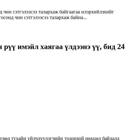
д чин сэтгэлээсээ талархаж байгаагаа илэрхийлэхийг
сонд чин сэтгэлээсээ талархаж байна...
рүү имэйл хаягаа үлдээнэ үү, бид 24
бөгөөд тухайн үйлчлүүлэгчийн тодорхой нөхцөл байдалд