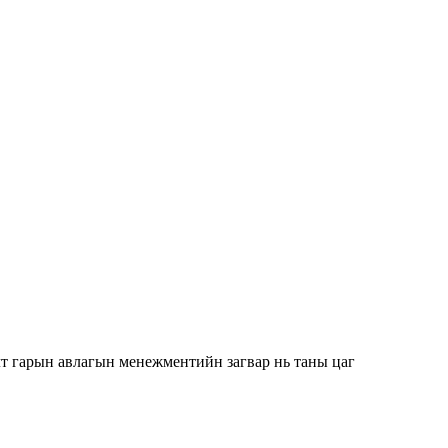
лт гарын авлагын менежментийн загвар нь таны цаг