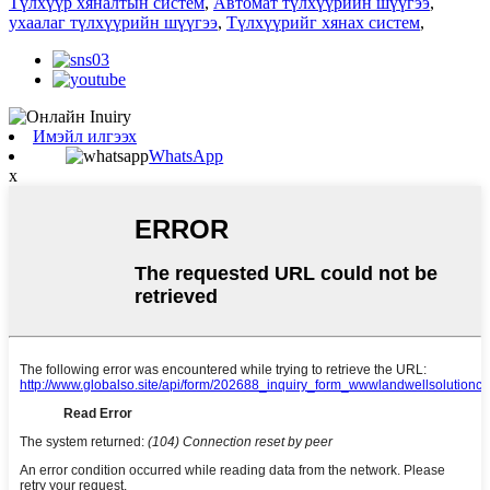
Түлхүүр хяналтын систем
,
Автомат түлхүүрийн шүүгээ
,
ухаалаг түлхүүрийн шүүгээ
,
Түлхүүрийг хянах систем
,
Имэйл илгээх
WhatsApp
x