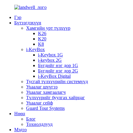
Гэр
Бүтээгдэхүүн
Хамгийн урт түлхүүр
K26
K20
K8
i-KeyBox
i-Keybox 1G
i-keybox 2G
Бүгдийг нэг дор 1G
Бүгдийг нэг дор 2G
i-KeyBox Digital
Тусгай түлхүүрийн системүүд
Ухаалаг шүүгээ
Ухаалаг хамгаалагч
Түлхүүрийг буулгах хайрцаг
Ухаалаг сейф
Guard Tour Systems
Нөөц
Блог
Тохиолдлууд
Мэдээ