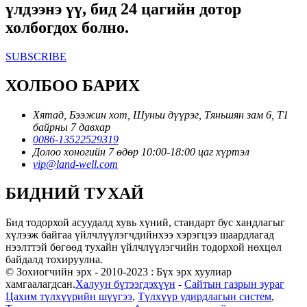
үлдээнэ үү, бид 24 цагийн дотор
холбогдох болно.
SUBSCRIBE
ХОЛБОО БАРИХ
Хятад, Бээжин хот, Шуньи дүүрэг, Тяньшян зам 6, Т1
байрны 7 давхар
0086-13522529319
Долоо хоногийн 7 өдөр 10:00-18:00 цаг хүртэл
vip@land-well.com
БИДНИЙ ТУХАЙ
Бид тодорхой асуудалд хувь хүний, стандарт бус хандлагыг
хүлээж байгаа үйлчлүүлэгчдийнхээ хэрэгцээ шаардлагад
нээлттэй бөгөөд тухайн үйлчлүүлэгчийн тодорхой нөхцөл
байдалд тохируулна.
© Зохиогчийн эрх - 2010-2023 : Бүх эрх хуулиар
хамгаалагдсан.
Халуун бүтээгдэхүүн
-
Сайтын газрын зураг
Цахим түлхүүрийн шүүгээ
,
Түлхүүр удирдлагын систем
,