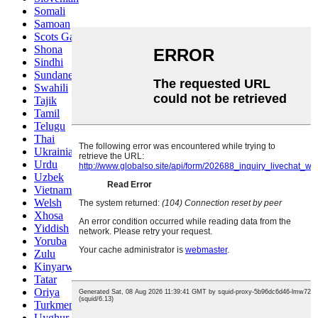
Somali
Samoan
Scots Gaelic
Shona
Sindhi
Sundanese
Swahili
Tajik
Tamil
Telugu
Thai
Ukrainian
Urdu
Uzbek
Vietnamese
Welsh
Xhosa
Yiddish
Yoruba
Zulu
Kinyarwanda
Tatar
Oriya
Turkmen
Uyghur