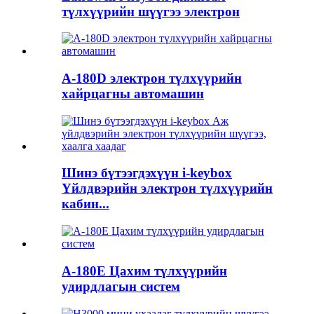
түлхүүрийн шүүгээ электрон
A-180D электрон түлхүүрийн
хайрцагны автомашин
Шинэ бүтээгдэхүүн i-keybox
Үйлдвэрийн электрон түлхүүрийн
кабин...
A-180E Цахим түлхүүрийн
удирдлагын систем