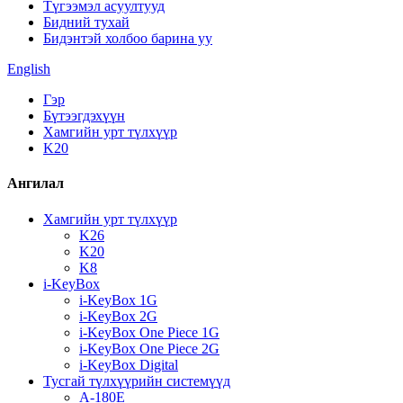
Түгээмэл асуултууд
Бидний тухай
Бидэнтэй холбоо барина уу
English
Гэр
Бүтээгдэхүүн
Хамгийн урт түлхүүр
K20
Ангилал
Хамгийн урт түлхүүр
K26
K20
K8
i-KeyBox
i-KeyBox 1G
i-KeyBox 2G
i-KeyBox One Piece 1G
i-KeyBox One Piece 2G
i-KeyBox Digital
Тусгай түлхүүрийн системүүд
A-180E