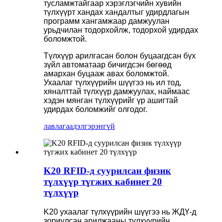
тусламжтайгаар хэрэглэгчийн хувийн
түлхүүрт хандах хандалтыг удирдлагын
программ хангамжаар дамжуулан
урьдчилан тодорхойлж, тодорхой удирдах
боломжтой.
Түлхүүр арилгасан болон буцаагдсан бүх
зүйл автоматаар бичигдсэн бөгөөд
амархан буцааж авах боломжтой.
Ухаалаг түлхүүрийн шүүгээ нь ил тод,
хяналттай түлхүүр дамжуулах, наймаас
хэдэн мянган түлхүүрийг үр ашигтай
удирдах боломжийг олгодог.
лавлагаа
дэлгэрэнгүй
K20 RFID-д суурилсан физик
түлхүүр түгжих кабинет 20
түлхүүр
K20 ухаалаг түлхүүрийн шүүгээ нь ЖДҮ-д
зориулсан арилжааны түлхүүрийн