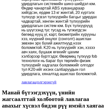
удирдлагын системийн шинэ шийдэл юм.
Өндөр чанартай ABS хуванцараар
хийгдсэн, ердөө 13 кг жинтэй, 20 хүртэлх
түлхүүр эсвэл түлхүүрийн багцыг удирдах
чадвартай, хөнгөн жинтэй түлхүүрийн
удирдлагын систем юм. Бүх түлхүүрүүд
нь шүүгээнд тус тусад нь түгжигдсэн
бөгөөд нууц үг, карт, биометрийн хурууны
хээ, нүүрний онцлог (сонголт) ашиглан
зөвхөн эрх бүхий ажилтнууд нээх
боломжтой. K20 нь түлхүүрийг хэн, хэзээ
авч хаях, буцааж өгөхийг цахим
хэлбэрээр бүртгэдэг. Өвөрмөц түлхүүр fob
технологи нь бараг бүх төрлийн физик
түлхүүрийг хадгалах боломжийг олгодог
тул K20-ийг ихэнх салбаруудын гол
удирдлага, хяналтад ашиглах боломжтой.
лавлагаа
дэлгэрэнгүй
Манай бүтээгдэхүүн, үнийн
жагсаалттай холбоотой лавлагаа
авахыг хүсвэл бидэн рүү имэйл хаягаа