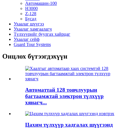
Автомашин-100
H3000
Z-128
Бусад
Ухаалаг шүүгээ
Ухаалаг хамгаалагч
Түлхүүрийг буулгах хайрцаг
Ухаалаг сейф
Guard Tour Systems
Онцлох бүтээгдэхүүн
Автоматтай 128 товчлуурын
багтаамжтай электрон түлхүүр
хянагч...
Цахим түлхүүр хадгалах шүүгээнд