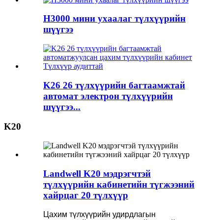
H3000 мини ухаалаг түлхүүрийн
шүүгээ
K26 26 түлхүүрийн багтаамжтай
автомат электрон түлхүүрийн
шүүгээ...
K20
Landwell K20 мэдрэгчтэй
түлхүүрийн кабинетийн түгжээний
хайрцаг 20 түлхүүр
Цахим түлхүүрийн удирдлагын