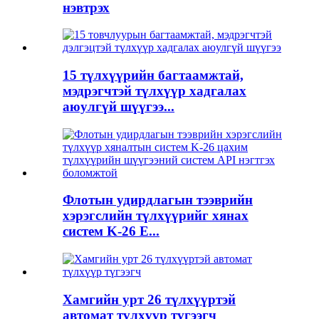
нэвтрэх
15 түлхүүрийн багтаамжтай,
мэдрэгчтэй түлхүүр хадгалах
аюулгүй шүүгээ...
Флотын удирдлагын тээврийн
хэрэгслийн түлхүүрийг хянах
систем K-26 E...
Хамгийн урт 26 түлхүүртэй
автомат түлхүүр түгээгч