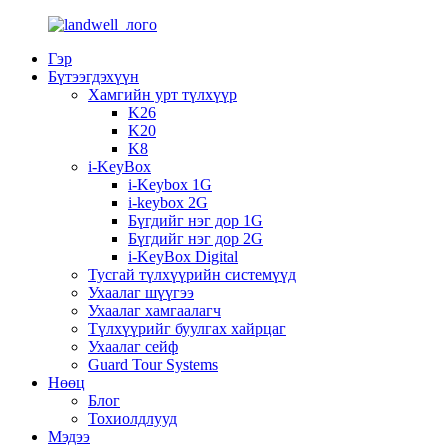
Гэр
Бүтээгдэхүүн
Хамгийн урт түлхүүр
K26
K20
K8
i-KeyBox
i-Keybox 1G
i-keybox 2G
Бүгдийг нэг дор 1G
Бүгдийг нэг дор 2G
i-KeyBox Digital
Тусгай түлхүүрийн системүүд
Ухаалаг шүүгээ
Ухаалаг хамгаалагч
Түлхүүрийг буулгах хайрцаг
Ухаалаг сейф
Guard Tour Systems
Нөөц
Блог
Тохиолдлууд
Мэдээ