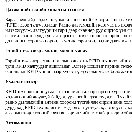
Цахим нийтлэлийн хяналтын систем
Барааг хулгайд алдахаас урьдчилан сэргийлэх зорилгоор цах
(RFID) дээр тулгуурладаг. Радио давтамжийн картууд нь ихэвч
идэвхжүүлж, дэлгүүрийн гарц дээр сканнер руу ойртох үед си
сэргийлэхийн тулд тусгай хэрэгсэл эсвэл соронзон орон аши
долгионы, соронзон орон, акустик соронзон, радио давтамж з
Гэрийн тэжээвэр амьтан, малыг хянах
Гэрийн тэжээвэр амьтан, малыг хянах нь RFID технологийн ха
тулд RFID хаягуудыг ашигладаг. Эдгээр шошгыг гэрийн тэжээ
байршлыг RFID уншигчаар хүссэн үедээ олж мэдэх боломжто
Ухаалаг тээвэр
RFID технологи нь ухаалаг тээврийн салбарт өргөн хүрээний 
хөдөлгөөний аюулгүй байдал, үр ашгийг дээшлүүлдэг. Тухай
радио давтамжийн антенн хооронд тусгайлан ойрын зайн холб
дурдахад RFID технологийг мэдээлэл цуглуулах, автобусны ка
агаарын хөдөлгөөнийг хянах, зорчигчийн тасалбар тодорхойл
Автомашин