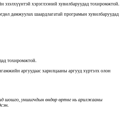
лийн эзэлхүүнтэй хэрэглээний хувилбаруудад тохиромжтой.
өгөгдөл дамжуулах шаардлагатай програмын хувилбаруудад
дад тохиромжтой.
нгамжийн аргуудаас харилцааны аргууд хүртэлх олон
ршид шошго, уншигчдын өндөр өртөг нь арилжааны
сэн.