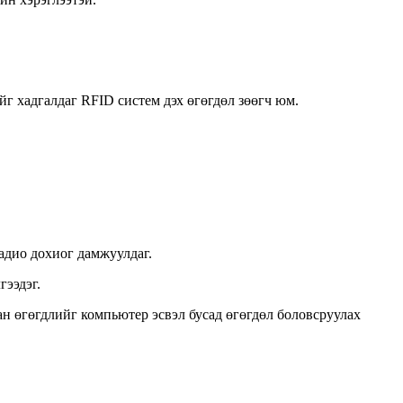
г хадгалдаг RFID систем дэх өгөгдөл зөөгч юм.
дио дохиог дамжуулдаг.
гээдэг.
ан өгөгдлийг компьютер эсвэл бусад өгөгдөл боловсруулах