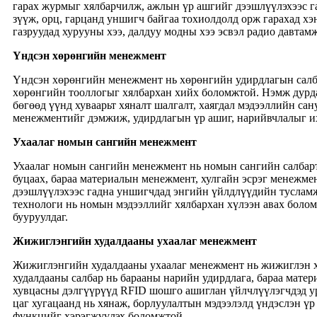
гарах журмыг хялбарчилж, ажлын үр ашгийг дээшлүүлэхээс г
зүүж, орц, гарцанд уншигч байгаа тохиолдолд орж гарахад хэ
газруудад хурууны хээ, далдуу модны хээ эсвэл радио давтам
Үндсэн хөрөнгийн менежмент
Үндсэн хөрөнгийн менежмент нь хөрөнгийн удирдлагын салба
хөрөнгийн тооллогыг хялбархан хийх боломжтой. Нэмж дурд
бөгөөд үүнд хуваарьт хяналт шалгалт, хаягдал мэдээллийн са
менежментийг дэмжиж, удирдлагын үр ашиг, нарийвчлалыг их
Ухаалаг номын сангийн менежмент
Ухаалаг номын сангийн менежмент нь номын сангийн салбарт
буцаах, бараа материалын менежмент, хулгайн эсрэг менежме
дээшлүүлэхээс гадна уншигчдад энгийн үйлдлүүдийн тусламж
технологи нь номын мэдээллийг хялбархан хүлээн авах болом
бууруулдаг.
Жижиглэнгийн худалдааны ухаалаг менежмент
Жижиглэнгийн худалдааны ухаалаг менежмент нь жижиглэн х
худалдааны салбар нь барааны нарийн удирдлага, бараа мате
хувцасны дэлгүүрүүд RFID шошго ашиглан үйлчлүүлэгчдэд ур
цаг хугацаанд нь хянаж, борлуулалтын мэдээлэлд үндэслэн үр
функцийг хэрэгжүүлэх боломжтой.