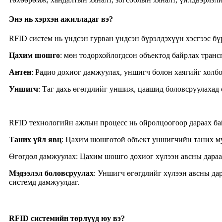
Энэ нь хэрхэн ажилладаг вэ?
RFID систем нь үндсэн гурван үндсэн бүрэлдэхүүн хэсгээс бү
Цахим шошго
: мөн тодорхойлогдсон объектод байрлах транс
Антен
: Радио дохиог дамжуулах, уншигч болон хаягийг холбо
Уншигч
: Таг дахь өгөгдлийг уншиж, цаашид боловсруулахад 
RFID технологийн ажлын процесс нь ойролцоогоор дараах ба
Таних үйл явц
: Цахим шошготой объект уншигчийн таних му
‌Өгөгдөл дамжуулах‌: Цахим шошго дохиог хүлээн авсны дараа
Мэдээлэл боловсруулах
: Уншигч өгөгдлийг хүлээн авсны дар
системд дамжуулдаг.
RFID системийн төрлүүд юу вэ?