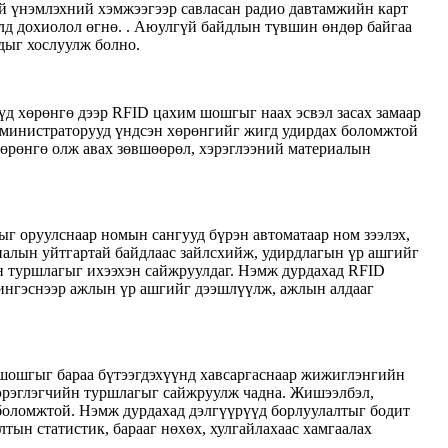
й үнэмлэхний хэмжээгээр савласан радио давтамжийн карт
олд дохиолол өгнө. . Аюулгүй байдлын түвшин өндөр байгаа
удыг хослуулж болно.
д хөрөнгө дээр RFID цахим шошгыг наах эсвэл засах замаар
дминистраторууд үндсэн хөрөнгийг жигд удирдах боломжтой
 хөрөнгө олж авах зөвшөөрөл, хэрэглээний материалын
 оруулснаар номын сангууд бүрэн автоматаар ном зээлэх,
риалын уйтгартай байдлаас зайлсхийж, удирдлагын үр ашгийг
н туршлагыг ихээхэн сайжруулдаг. Нэмж дурдахад RFID
 ингэснээр ажлын үр ашгийг дээшлүүлж, ажлын алдааг
шошгыг бараа бүтээгдэхүүнд хавсаргаснаар жижиглэнгийн
хэрэглэгчийн туршлагыг сайжруулж чадна. Жишээлбэл,
 боломжтой. Нэмж дурдахад дэлгүүрүүд борлуулалтыг бодит
тын статистик, барааг нөхөх, хулгайлахаас хамгаалах