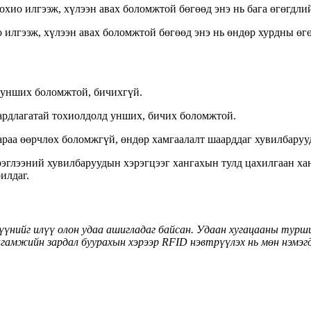
 дохио илгээж, хүлээн авах боломжтой бөгөөд энэ нь бага өгөгд
хио илгээж, хүлээн авах боломжтой бөгөөд энэ нь өндөр хурдны 
н унших боломжтой, бичихгүй.
ардлагатай тохиолдолд унших, бичих боломжтой.
раа өөрчлөх боломжгүй, өндөр хамгаалалт шаарддаг хувилбаруу
рэглээний хувилбаруудын хэрэгцээг хангахын тулд цахилгаан ха
илдаг.
нд үүнийг илүү олон удаа ашигладаг байсан. Удаан хугацааны ту
нгамжийн зардал буурахын хэрээр RFID нэвтрүүлэх нь мөн нэмэгд