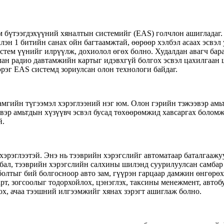
им бүтээгдэхүүний хяналтын системийг (EAS) голчлон ашигладаг
лэн 1 битийн санах ойн багтаамжтай, өөрөөр хэлбэл асаах эсвэл
стем үүнийг илрүүлж, дохиолол өгөх болно. Худалдан авагч бара
глан радио давтамжийн картыг идэвхгүй болгох эсвэл цахилгаан 
эрэг EAS системд зориулсан олон технологи байдаг.
мгийн түгээмэл хэрэглээний нэг юм. Олон гэрийн тэжээвэр амьт
вэр амьтдын хүзүүвч эсвэл бусад төхөөрөмжид хавсаргах боломж
й.
хэрэглээтэй. Энэ нь тээврийн хэрэгслийг автоматаар баталгааж
лбал, тээврийн хэрэгслийн салхины шилэнд суурилуулсан самба
олтыг бий болгосноор авто зам, гүүрэн гарцаар дамжин өнгөрө
рт, зогсоолыг тодорхойлох, цэнэглэх, таксины менежмент, авто
ох, ачаа тээшний илгээмжийг хянах зэрэгт ашиглаж болно.