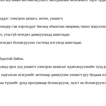
рддэг: электрон шошго, антен, уншигч.
пондер гэж нэрлэгддэг бөгөөд объектын өвөрмөц таних мэдээллий
х, утасгүй өгөгдөл дамжуулахад ашигладаг.
өгөгдөл боловсруулах системд илгээхэд ашигладаг.
йдалтай байна.
жид орох үед уншигч электрон шошгыг идэвхжүүлэхийн тулд ра
 хадгалсан өгөгдлийг антенаар дамжуулан уншигч руу буцааж ил
аа түүнийг дунд програмаар боловсруулж, эцэст нь боловсруулс