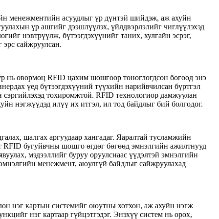
ийн менежментийн асуудлыг үр дүнтэй шийдэж, аж ахуйн
гуулахын үр ашгийг дээшлүүлэх, үйлдвэрлэлийг чиглүүлэхэд
гийг нэвтрүүлж, бүтээгдэхүүнийг таних, хулгайн эсрэг,
 эрс сайжруулсан.
бүр нь өвөрмөц RFID цахим шошгоор тоноглогдсон бөгөөд энэ
аннердах үед бүтээгдэхүүний түүхийн нарийвчилсан бүртгэл
илан сэргийлэхэд тохиромжтой. RFID технологиор дамжуулан
уйн нэгжүүдэд илүү их итгэл, ил тод байдлыг бий болгодог.
галах, шалгах аргуудаар хангадаг. Яаралтай тусламжийн
бүрт RFID бугуйвчны шошго өгдөг бөгөөд эмнэлгийн ажилтнууд
явуулах, мэдээллийг буруу оруулснаас үүдэлтэй эмнэлгийн
, эмнэлгийн менежмент, аюулгүй байдлыг сайжруулахад
лон нэг картын системийг оюутны хотхон, аж ахуйн нэгж
нкцийг нэг картаар гүйцэтгэдэг. Энэхүү систем нь орох,