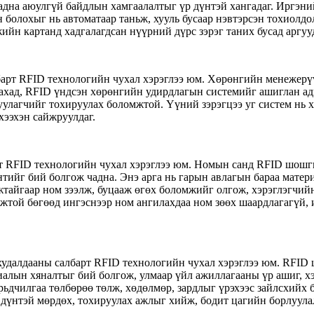
адна аюулгүй байдлын хамгаалалтыг үр дүнтэй хангадаг. Иргэни
н болохыг нь автоматаар таньж, хууль бусаар нэвтэрсэн тохиолд
жийн картанд хадгалагдсан нүүрний дүрс зэрэг таних бусад аргу
рт RFID технологийн чухал хэрэглээ юм. Хөрөнгийн менежерүү
ахад, RFID үндсэн хөрөнгийн удирдлагын системийг ашиглан а
нуулагчийг тохируулах боломжтой. Үүний зэрэгцээ уг систем нь
ээхэн сайжруулдаг.
 RFID технологийн чухал хэрэглээ юм. Номын санд RFID шошгыг
нтийг бий болгож чадна. Энэ арга нь гарын авлагын бараа мате
тайгаар ном зээлж, буцааж өгөх боломжийг олгож, хэрэглэгчий
жтой бөгөөд ингэснээр ном ангилахдаа ном зөөх шаардлагагүй,
удалдааны салбарт RFID технологийн чухал хэрэглээ юм. RFID 
риалын хяналтыг бий болгож, улмаар үйл ажиллагааны үр ашиг, 
ьдчилгаа төлбөрөө төлж, хөдөлмөр, зардлыг үрэхээс зайлсхийх
 дүнтэй мөрдөх, тохируулах ажлыг хийж, бодит цагийн борлуулал