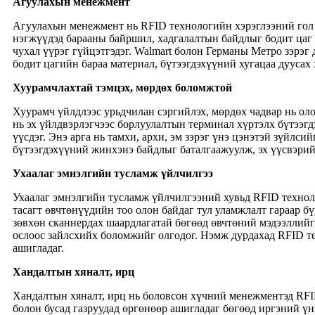
Агуулахын менежмент
Агуулахын менежмент нь RFID технологийн хэрэглээний гол 
нэгжүүдэд барааны байршил, хадгалалтын байдлыг бодит цаг 
чухал үүрэг гүйцэтгэдэг. Walmart болон Германы Метро зэрэ
бодит цагийн бараа материал, бүтээгдэхүүний хугацаа дууса
Хуурамчлахтай тэмцэх, мөрдөх боломжтой
Хуурамч үйлдлээс урьдчилан сэргийлэх, мөрдөх чадвар нь ол
нь эх үйлдвэрлэгчээс борлуулалтын терминал хүртэлх бүтээгд
үүсдэг. Энэ арга нь тамхи, архи, эм зэрэг үнэ цэнэтэй зүйл
бүтээгдэхүүний жинхэнэ байдлыг баталгаажуулж, эх үүсвэрийг
Ухаалаг эмнэлгийн тусламж үйлчилгээ
Ухаалаг эмнэлгийн тусламж үйлчилгээний хувьд RFID техноло
тасагт өвчтөнүүдийн тоо олон байдаг тул уламжлалт гараар б
зөвхөн сканнердах шаардлагатай бөгөөд өвчтөний мэдээллийг
ослоос зайлсхийх боломжийг олгодог. Нэмж дурдахад RFID те
ашигладаг.
Хандалтын хяналт, ирц
Хандалтын хяналт, ирц нь боловсон хүчний менежментэд RFI
болон бусад газруудад өргөнөөр ашигладаг бөгөөд иргэний үн