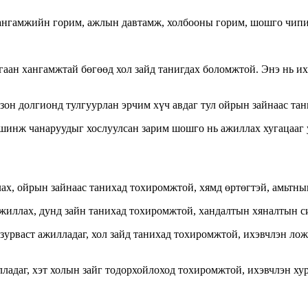
н хангамжийн горим, ажлын давтамж, холбооны горим, шошго чипи
лгаан хангамжтай бөгөөд хол зайд танигдах боломжтой. Энэ нь 
зон долгионд тулгуурлан эрчим хүч авдаг тул ойрын зайнаас тан
н шинж чанаруудыг хослуулсан зарим шошго нь ажиллах хугацааг 
ллах, ойрын зайнаас танихад тохиромжтой, хямд өртөгтэй, амьтны
ажиллах, дунд зайн танихад тохиромжтой, хандалтын хяналтын с
 зурваст ажилладаг, хол зайд танихад тохиромжтой, ихэвчлэн л
лладаг, хэт холын зайг тодорхойлоход тохиромжтой, ихэвчлэн ху