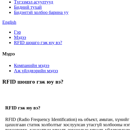
Түгээмэл асуултууд
Бидний тухай
Бидэнтэй холбоо барина уу
English
Гэр
Мэдээ
RFID шошго гэж юу вэ?
Мэдээ
Компанийн мэдээ
Аж үйлдвэрийн мэдээ
RFID шошго гэж юу вэ?
RFID гэж юу вэ?
RFID (Radio Frequency Identification) нь объект, амьтан, хү
цахилгаан статик холболтыг хослуулсан утасгүй холбооны нэ
төхөөрөмж, хандалтын хяналт, зогсоолын хяналт, үйлдвэрлэл