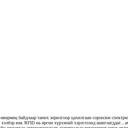
нийг өвөрмөц байдлаар таних зорилгоор цахилгаан соронзон спект
г хэлбэр юм. RFID нь өргөн хүрээний хэрэглээнд ашиглагддаг. ,
ийн шугамын автоматжуулалт, материалын менежмент зэрэг ерди