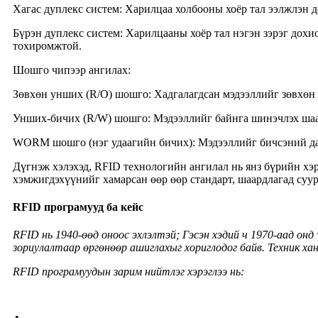
‌Хагас дуплекс систем‌: Харилцаа холбооны хоёр тал ээлжлэн
‌Бүрэн дуплекс систем‌: Харилцааны хоёр тал нэгэн зэрэг до
тохиромжтой.
Шошго чипээр ангилах:
‌Зөвхөн унших (R/O) шошго‌: Хадгалагдсан мэдээллийг зөвхө
‌Унших-бичих (R/W) шошго‌: Мэдээллийг байнга шинэчлэх ша
‌WORM шошго (нэг удаагийн бичих): Мэдээллийг бичсэний да
Дүгнэж хэлэхэд, RFID технологийн ангилал нь янз бүрийн хэ
хэмжигдэхүүнийг хамарсан өөр өөр стандарт, шаардлагад суур
RFID програмууд ба кейс
RFID нь 1940-өөд оноос эхлэлтэй; Гэсэн хэдий ч 1970-аад о
зориулалтаар өргөнөөр ашиглахыг хориглодог байв. Техник ха
RFID програмуудын зарим нийтлэг хэрэглээ нь: