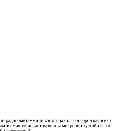
рийн радио давтамжийн хэсэгт цахилгаан соронзон эсвэл
 амьтны микрочип, автомашины микрочип хулгайн эсрэг
йн хэрэглээтэй.