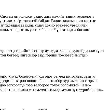
. Систем нь голчлон радио давтамжийг таних технологи
 унтраах хоёр төлөвтэй байдаг. Радио давтамжийн картыг
аг худалдан авахдаа худал дохио өгөхөөс урьдчилан
шинж чанарыг нь устгах болно. Үүнээс гадна богино
дын эзэд гэрийн тэжээвэр амьтдаа төөрөх, хулгайд алдахгүйн
той бөгөөд ингэснээр эзэд гэрийн тэжээвэр амьтдын
уулах, хянах боломжийг олгодог бөгөөд ингэснээр замын
р дээрх электрон шошго болон төлбөр хураамжийн газрын
хдөө зогсоолгүйгээр төлбөрөө төлөх боломжтой. Нэмж
бусны зангилааны менежмент, төмөр замын зүтгүүрийг таних,