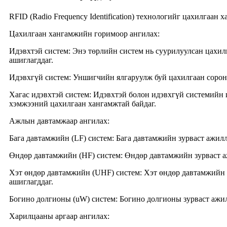
RFID (Radio Frequency Identification) технологийг цахилгаа
Цахилгаан хангамжийн горимоор ангилах:
‌Идэвхтэй систем‌: Энэ төрлийн систем нь суурилуулсан цахи
ашиглагддаг.
‌Идэвхгүй систем‌: Уншигчийн ялгаруулж буй цахилгаан сорон
‌Хагас идэвхтэй систем‌: Идэвхтэй болон идэвхгүй системий
хэмжээний цахилгаан хангамжтай байдаг.
Ажлын давтамжаар ангилах:
‌Бага давтамжийн (LF) систем‌: Бага давтамжийн зурваст ажи
‌Өндөр давтамжийн (HF) систем‌: Өндөр давтамжийн зурваст 
‌Хэт өндөр давтамжийн (UHF) систем‌: Хэт өндөр давтамжийн
ашиглагддаг.
‌Богино долгионы (uW) систем‌: Богино долгионы зурваст ажи
Харилцааны аргаар ангилах: