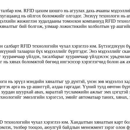
талбар юм. RFID цахим шошго нь агуулах дахь ачааны мэдээлл
хугацаанд нь ойлгох боломжийг олгодог. Энэхүү технологи нь а
г дэлхийн жижиглэн худалдааны томоохон компаниуд RFID техноло
х хяналтыг бий болгож, улмаар ложистикийн холболтын үр ашгийг
он салбарт RFID технологийн чухал хэрэглээ юм. Бүтээгдэхүүн 
эхүүний талаархи бүх мэдээллийг бүртгэдэг. Энэ мэдээллийг ск
сийг хуурамчаар үйлдэх, тасалбарыг хуурамчаар үйлдэхээс урьдч
 нь хянах боломжтой бөгөөд ингэснээр хэрэглэгчид болон аж ах
ги нь эрүүл мэндийн хяналтыг үр дүнтэй, үнэн зөв мэдээлэл хад
үртгэх арга нь үр ашиггүй, алдаа гаргадаг. Үүний тулд өвчтөн 
 хурдан шуурхай авах, яаралтай тусламжийн ажлыг эмх цэгцтэй 
хнологийг эмнэлгийн хэрэгсэл, эмийг автоматаар таних, хянах
D технологийн чухал хэрэглээ юм. Хандалтын хяналтын карт бо
эмлэх, төлбөр тооцоо, аюулгүй байдлын менежмент зэрэг олон фу