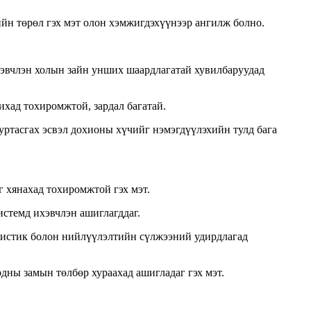
йн төрөл гэх мэт олон хэмжигдэхүүнээр ангилж болно. ‌
ихэвчлэн холын зайн унших шаардлагатай хувилбаруудад
ихад тохиромжтой, зардал багатай.
уртасгах эсвэл дохионы хүчийг нэмэгдүүлэхийн тулд бага
г хянахад тохиромжтой гэх мэт.
истемд ихэвчлэн ашиглагддаг.
ожистик болон нийлүүлэлтийн сүлжээний удирдлагад
рдны замын төлбөр хураахад ашигладаг гэх мэт.