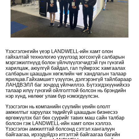
Үзэсгэлэнгийн үеэр LANDWELL-ийн хамт олон
гайхалтай технологио үзүүлээд зогсохгүй салбарын
мэргэжилтнүүд болон үйлчлүүлэгчидтэй гүн гүнзгий
харилцаж, аюулгүй байдал, гал түймрээс хамгаалах
салбарын цаашдын хөгжлийн чиг хандлагын талаар
ярилцав.Гайхамшигт үзүүлэн, дэлгэрэнгүй тайлбараар
ЛАНДВЭЛЛ баг зочдод үйлчиллээ. Бүтээгдэхүүнийхээ
талаар илүү гүнзгий ойлголттой болсон нь брэндийн
нэр хүнд, нөлөөг улам бүр нэмэгдүүлсэн.
Үзэсгэлэн нь компанийн сүүлийн үеийн ололт
амжилтыг харуулах төдийгүй цаашдын бизнесээ
өргөжүүлэх бат бөх суурийг тавих маш сайн талбар
болсон гэж LANDWELL-ийн хамт олон хэллээ.
Үзэсгэлэн амжилттай болсонд сэтгэл хангалуун
байгаагаа, ирээдүйдээ итгэлтэй байгаагаа багийн