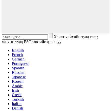
Хайлт хийхийн тулд enter,
хаахын тулд ESC товчийг дарна уу
English
French
German
Portuguese
Spanish
Russian
Japanese
Korean
Arabic
Irish
Greek
Turkish
Italian
Danish