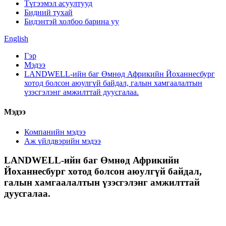
Түгээмэл асуултууд
Бидний тухай
Бидэнтэй холбоо барина уу
English
Гэр
Мэдээ
LANDWELL-ийн баг Өмнөд Африкийн Йоханнесбург
хотод болсон аюулгүй байдал, галын хамгаалалтын
үзэсгэлэнг амжилттай дуусгалаа.
Мэдээ
Компанийн мэдээ
Аж үйлдвэрийн мэдээ
LANDWELL-ийн баг Өмнөд Африкийн
Йоханнесбург хотод болсон аюулгүй байдал,
галын хамгаалалтын үзэсгэлэнг амжилттай
дуусгалаа.