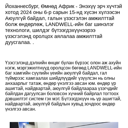
Йоханнесбург, Өмнөд Африк - Энэхүү эрч хүчтэй
хотод 2024 оны 6-р сарын 15-нд хүсэн хүлээсэн
Аюулгүй байдал, галын үзэсгэлэн амжилттай
болж өндөрлөж, LANDWELL-ийн баг шинэлэг
технологи, шилдэг бүтээгдэхүүнээрээ
үзэсгэлэнд оролцох аялалаа амжилттай
дуусгалаа. .
Үзэсгэлэнд дэлхийн өнцөг булан бүрээс олон аж ахуйн
нэгж, мэргэжилтнүүд оролцсон бөгөөд LANDWELL-ийн
баг хамгийн сүүлийн үеийн аюулгүй байдал, гал
түймрээс хамгаалах шийдлүүдийг үзүүлсэн нь олны
анхаарлыг татаж, өндөр үнэлгээ авсан юм. өндөр үр
ашигтай, найдвартай, аюулгүй байдлаараа үзэгчдийг
байлдан дагуулсан боловсон хүчний байрлал тогтоох
дэвшилтэт систем гэх мэт. Бүтээгдэхүүн нь үр ашигтай,
найдвартай, аюулгүй байдлын хувьд зочдоос өндөр
үнэлгээ авсан.