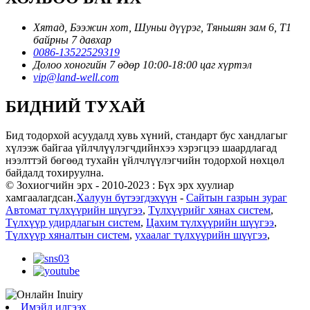
Хятад, Бээжин хот, Шуньи дүүрэг, Тяньшян зам 6, Т1
байрны 7 давхар
0086-13522529319
Долоо хоногийн 7 өдөр 10:00-18:00 цаг хүртэл
vip@land-well.com
БИДНИЙ ТУХАЙ
Бид тодорхой асуудалд хувь хүний, стандарт бус хандлагыг
хүлээж байгаа үйлчлүүлэгчдийнхээ хэрэгцээ шаардлагад
нээлттэй бөгөөд тухайн үйлчлүүлэгчийн тодорхой нөхцөл
байдалд тохируулна.
© Зохиогчийн эрх - 2010-2023 : Бүх эрх хуулиар
хамгаалагдсан.
Халуун бүтээгдэхүүн
-
Сайтын газрын зураг
Автомат түлхүүрийн шүүгээ
,
Түлхүүрийг хянах систем
,
Түлхүүр удирдлагын систем
,
Цахим түлхүүрийн шүүгээ
,
Түлхүүр хяналтын систем
,
ухаалаг түлхүүрийн шүүгээ
,
Имэйл илгээх