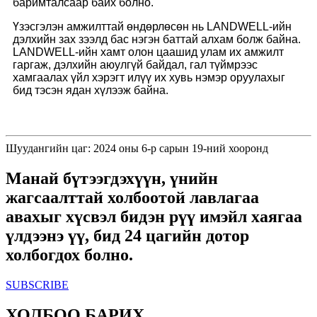
баримталсаар байх болно.
Үзэсгэлэн амжилттай өндөрлөсөн нь LANDWELL-ийн
дэлхийн зах зээлд бас нэгэн баттай алхам болж байна.
LANDWELL-ийн хамт олон цаашид улам их амжилт
гаргаж, дэлхийн аюулгүй байдал, гал түймрээс
хамгаалах үйл хэрэгт илүү их хувь нэмэр оруулахыг
бид тэсэн ядан хүлээж байна.
Шуудангийн цаг: 2024 оны 6-р сарын 19-ний хооронд
Манай бүтээгдэхүүн, үнийн
жагсаалттай холбоотой лавлагаа
авахыг хүсвэл бидэн рүү имэйл хаягаа
үлдээнэ үү, бид 24 цагийн дотор
холбогдох болно.
SUBSCRIBE
ХОЛБОО БАРИХ