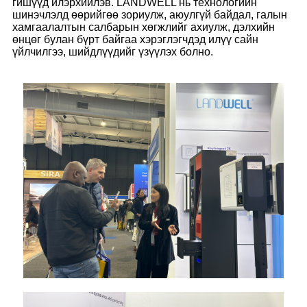
гишүүд илэрхийлэв. LANDWELL нь технологийн
шинэчлэлд өөрийгөө зориулж, аюулгүй байдал, галын
хамгаалалтын салбарын хөгжлийг ахиулж, дэлхийн
өнцөг булан бүрт байгаа хэрэглэгчдэд илүү сайн
үйлчилгээ, шийдлүүдийг үзүүлэх болно.