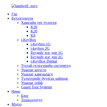
Гэр
Бүтээгдэхүүн
Хамгийн урт түлхүүр
K26
K20
K8
i-KeyBox
i-Keybox 1G
i-keybox 2G
Бүгдийг нэг дор 1G
Бүгдийг нэг дор 2G
i-KeyBox Digital
Тусгай түлхүүрийн системүүд
Ухаалаг шүүгээ
Ухаалаг хамгаалагч
Түлхүүрийг буулгах хайрцаг
Ухаалаг сейф
Guard Tour Systems
Нөөц
Блог
Тохиолдлууд
Мэдээ