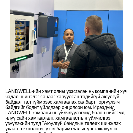
LANDWELL-ийн хамт олны үзэсгэлэн нь компанийн хүч
чадал, шинэлэг санааг харуулсан төдийгүй аюулгүй
байдал, гал түймрээс хамгаалах салбарт тэргүүлэгч
байдгийг бодит үйлдлээр онцолсон юм. Ирээдүйд
LANDWELL компани нь үйлчлүүлэгчид болон нийгэмд
илүү сайн хамгаалалт, хамгаалалтын үйлчилгээг
үзүүлэхийн тулд "Аюулгүй байдлын төлөөх шинжлэх
ухаан, технологи" үзэл баримтлалыг үргэлжлүүлэн