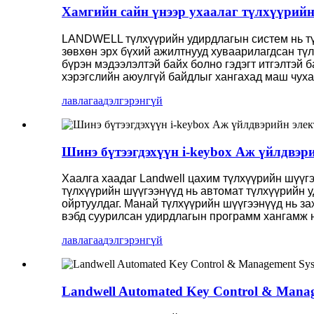
Хамгийн сайн үнээр ухаалаг түлхүүрийн 
LANDWELL түлхүүрийн удирдлагын систем нь тү
зөвхөн эрх бүхий ажилтнууд хуваарилагдсан түл
бүрэн мэдээлэлтэй байх болно гэдэгт итгэлтэй 
хэрэгслийн аюулгүй байдлыг хангахад маш чуха
лавлагаа
дэлгэрэнгүй
Шинэ бүтээгдэхүүн i-keybox Аж үйлдвэр
Хаалга хаадаг Landwell цахим түлхүүрийн шүүг
түлхүүрийн шүүгээнүүд нь автомат түлхүүрийн у
ойртуулдаг. Манай түлхүүрийн шүүгээнүүд нь з
вэбд суурилсан удирдлагын программ хангамж н
лавлагаа
дэлгэрэнгүй
Landwell Automated Key Control & Mana