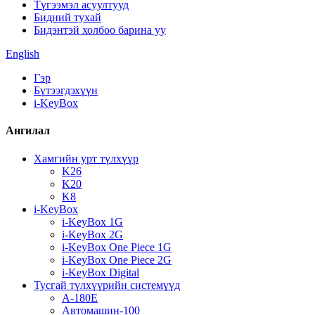
Түгээмэл асуултууд
Бидний тухай
Бидэнтэй холбоо барина уу
English
Гэр
Бүтээгдэхүүн
i-KeyBox
Ангилал
Хамгийн урт түлхүүр
K26
K20
K8
i-KeyBox
i-KeyBox 1G
i-KeyBox 2G
i-KeyBox One Piece 1G
i-KeyBox One Piece 2G
i-KeyBox Digital
Тусгай түлхүүрийн системүүд
A-180E
Автомашин-100