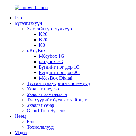
Гэр
Бүтээгдэхүүн
Хамгийн урт түлхүүр
K26
K20
K8
i-KeyBox
i-Keybox 1G
i-keybox 2G
Бүгдийг нэг дор 1G
Бүгдийг нэг дор 2G
i-KeyBox Digital
Тусгай түлхүүрийн системүүд
Ухаалаг шүүгээ
Ухаалаг хамгаалагч
Түлхүүрийг буулгах хайрцаг
Ухаалаг сейф
Guard Tour Systems
Нөөц
Блог
Тохиолдлууд
Мэдээ