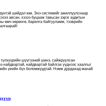
 дүнтэй шийдэл юм. Энэ системийг ажиллуулснаар
эзээ авсан, хэзээ буцааж тавьсан зэрэг аудитын
ны өмч хөрөнгө, барилга байгууламж, тээврийн
шалгаарай!
м түлхүүрийн шүүгээний шинэ, сайжруулсан
ээ найдвартай, найдвартай байлгах үүднээс хаалгыг
үлийн үеийн бүх боломжуудтай. Нэмж дурдахад манай
лхүүр