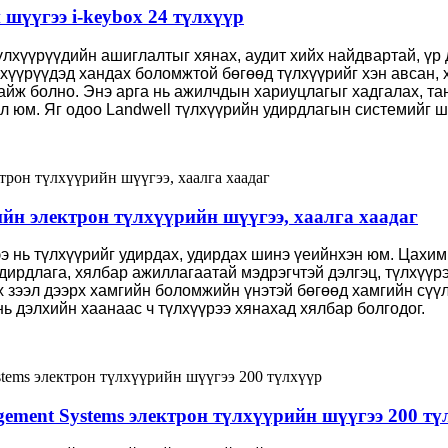
шүүгээ i-keybox 24 түлхүүр
лхүүрүүдийн ашиглалтыг хянах, аудит хийх найдвартай, үр
хүүрүүдэд хандах боломжтой бөгөөд түлхүүрийг хэн авсан, х
байж болно. Энэ арга нь ажилчдын хариуцлагыг хадгалах, та
л юм. Яг одоо Landwell түлхүүрийн удирдлагын системийг 
ийн электрон түлхүүрийн шүүгээ, хаалга хаадаг
ээ нь түлхүүрийг удирдах, удирдах шинэ үеийнхэн юм. Цахи
дирдлага, хялбар ажиллагаатай мэдрэгчтэй дэлгэц, түлхүүр
ах зээл дээрх хамгийн боломжийн үнэтэй бөгөөд хамгийн сү
ь дэлхийн хаанаас ч түлхүүрээ хянахад хялбар болгодог.
gement Systems электрон түлхүүрийн шүүгээ 200 тү