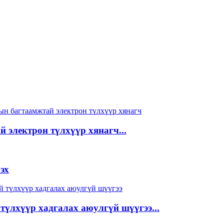
 электрон түлхүүр хянагч...
эх
түлхүүр хадгалах аюулгүй шүүгээ...