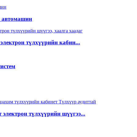
ы автомашин
электрон түлхүүрийн кабин...
истем
 электрон түлхүүрийн шүүгээ...