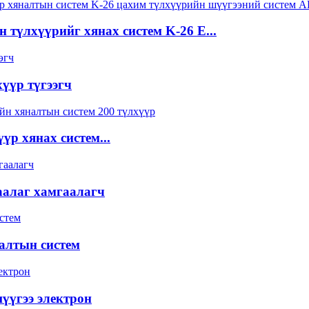
 түлхүүрийг хянах систем K-26 E...
үүр түгээгч
үүр хянах систем...
алаг хамгаалагч
налтын систем
шүүгээ электрон