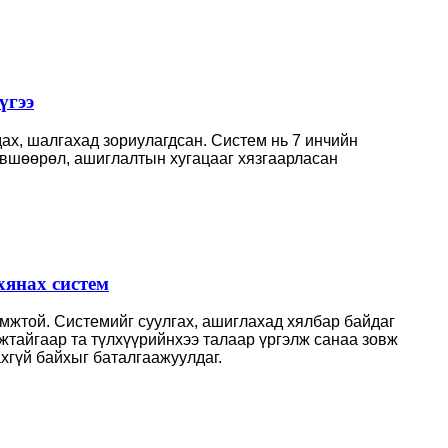
үгээ
ах, шалгахад зориулагдсан. Систем нь 7 инчийн
өвшөөрөл, ашиглалтын хугацааг хязгаарласан
хянах систем
мжтой. Системийг суулгах, ашиглахад хялбар байдаг
мжтайгаар та түлхүүрийнхээ талаар үргэлж санаа зовж
ахгүй байхыг баталгаажуулдаг.