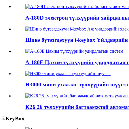
A-180D электрон түлхүүрийн хайрцагн
Шинэ бүтээгдэхүүн i-keybox Үйлдвэрийн 
A-180E Цахим түлхүүрийн удирдлагын с
H3000 мини ухаалаг түлхүүрийн шүүгээ
K26 26 түлхүүрийн багтаамжтай автомат
i-KeyBox