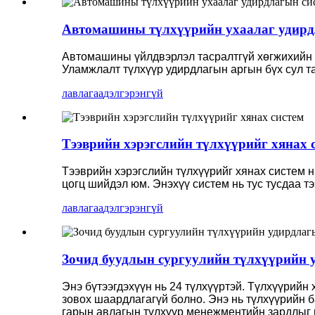
Автомашины түлхүүрийн ухаалаг удирд
Автомашины үйлдвэрлэл тасралтгүй хөгжихийн х
Уламжлалт түлхүүр удирдлагын аргын бүх сул т
лавлагаа
дэлгэрэнгүй
Тээврийн хэрэгслийн түлхүүрийг хянах 
Тээврийн хэрэгслийн түлхүүрийг хянах систем 
цогц шийдэл юм. Энэхүү систем нь тус тусдаа т
лавлагаа
дэлгэрэнгүй
Зочид буудлын сургуулийн түлхүүрийн 
Энэ бүтээгдэхүүн нь 24 түлхүүртэй. Түлхүүрий
зовох шаардлагагүй болно. Энэ нь түлхүүрийн 
гарын авлагын түлхүүр менежментийн зардлыг и