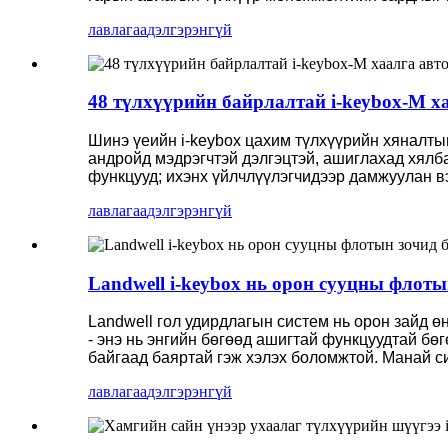
лавлагаа
дэлгэрэнгүй
48 түлхүүрийн байрлалтай i-keybox-M х
Шинэ үеийн i-keybox цахим түлхүүрийн хяналтын
андройд мэдрэгчтэй дэлгэцтэй, ашиглахад хялб
функцууд; ихэнх үйлчлүүлэгчидээр дамжуулан в
лавлагаа
дэлгэрэнгүй
Landwell i-keybox нь орон сууцны флот
Landwell гол удирдлагын систем нь орон зайд 
- энэ нь энгийн бөгөөд ашигтай функцуудтай бө
байгаад баяртай гэж хэлэх боломжтой. Манай си
лавлагаа
дэлгэрэнгүй