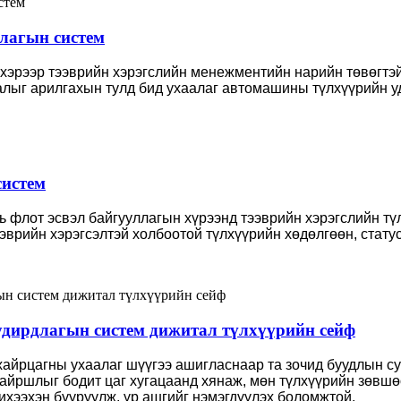
лагын систем
эрээр тээврийн хэрэгслийн менежментийн нарийн төвөгтэй 
алыг арилгахын тулд бид ухаалаг автомашины түлхүүрийн у
систем
нь флот эсвэл байгууллагын хүрээнд тээврийн хэрэгслийн т
ээврийн хэрэгсэлтэй холбоотой түлхүүрийн хөдөлгөөн, стату
удирдлагын систем дижитал түлхүүрийн сейф
н хайрцагны ухаалаг шүүгээ ашигласнаар та зочид буудлын 
байршлыг бодит цаг хугацаанд хянаж, мөн түлхүүрийн зөвшө
хээхэн бууруулж, үр ашгийг нэмэгдүүлэх боломжтой.