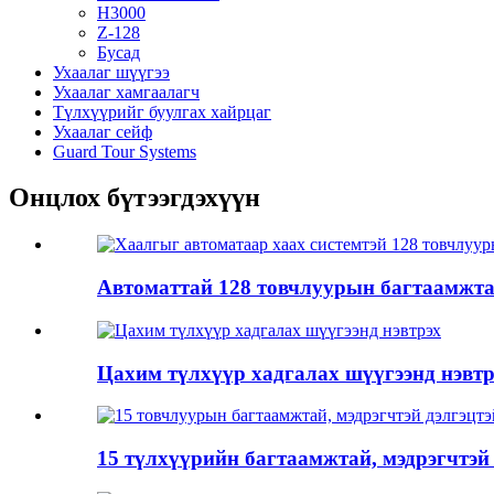
H3000
Z-128
Бусад
Ухаалаг шүүгээ
Ухаалаг хамгаалагч
Түлхүүрийг буулгах хайрцаг
Ухаалаг сейф
Guard Tour Systems
Онцлох бүтээгдэхүүн
Автоматтай 128 товчлуурын багтаамжтай
Цахим түлхүүр хадгалах шүүгээнд нэвтр
15 түлхүүрийн багтаамжтай, мэдрэгчтэй 