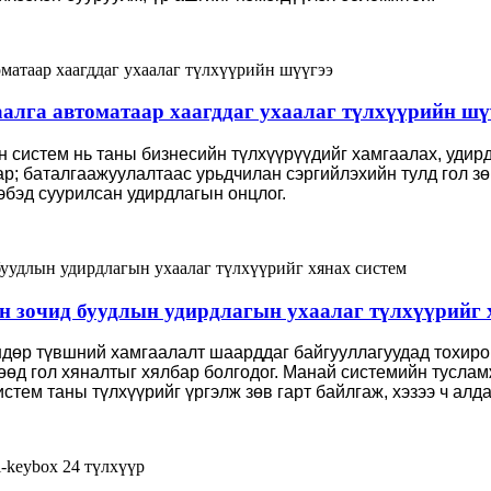
аалга автоматаар хаагддаг ухаалаг түлхүүрийн шү
 систем нь таны бизнесийн түлхүүрүүдийг хамгаалах, удирд
ар; баталгаажуулалтаас урьдчилан сэргийлэхийн тулд гол з
эбэд суурилсан удирдлагын онцлог.
ын зочид буудлын удирдлагын ухаалаг түлхүүрийг 
өндөр түвшний хамгаалалт шаарддаг байгууллагуудад тохиро
гөөд гол хяналтыг хялбар болгодог. Манай системийн тусла
стем таны түлхүүрийг үргэлж зөв гарт байлгаж, хэзээ ч алд