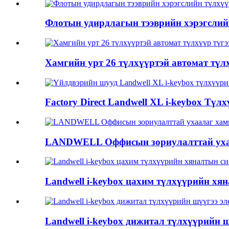
Флотын удирдлагын тээврийн хэрэгслийн
Хамгийн урт 26 түлхүүртэй автомат түлх
Factory Direct Landwell XL i-keybox Түлх
LANDWELL Оффисын зориулалттай уха
Landwell i-keybox цахим түлхүүрийн хя
Landwell i-keybox дижитал түлхүүрийн 