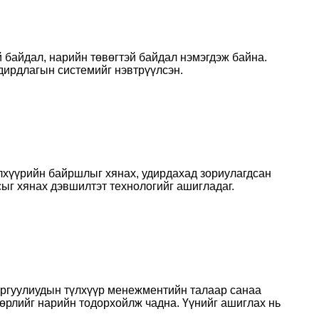
байдал, нарийн төвөгтэй байдал нэмэгдэж байна.
дирдлагын системийг нэвтрүүлсэн.
үлхүүрийн байршлыг хянах, удирдахад зориулагдсан
сыг хянах дэвшилтэт технологийг ашигладаг.
сургуулиудын түлхүүр менежментийн талаар санаа
өрлийг нарийн тодорхойлж чадна. Үүнийг ашиглах нь