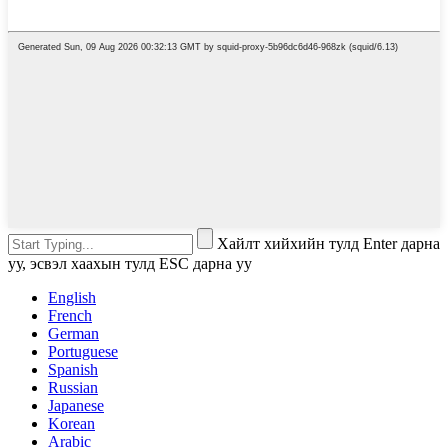
Хайлт хийхийн тулд Enter дарна
уу, эсвэл хаахын тулд ESC дарна уу
English
French
German
Portuguese
Spanish
Russian
Japanese
Korean
Arabic