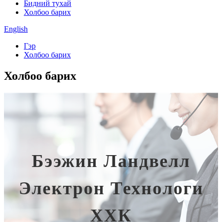
Бидний тухай
Холбоо барих
English
Гэр
Холбоо барих
Холбоо барих
Бээжин Ландвелл
Электрон Технологи
ХХК